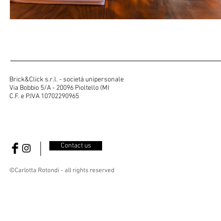
Brick&Click s.r.l. - società unipersonale
Via Bobbio 5/A - 20096 Pioltello (MI
C.F. e P.IVA 10702290965
Contact us
©Carlotta Rotondi - all rights reserved