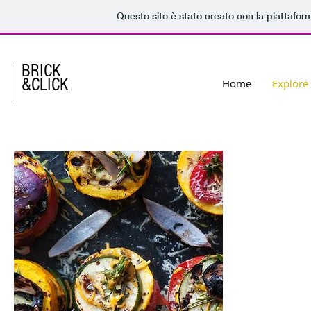
Questo sito è stato creato con la piattafo
BRICK
&
CLICK
Home
Explore
DISCO
THE F
OF
TEMPO